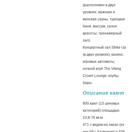
(расположен в двух
уровнях: мужская и
женская сауны, турецкая
баня, массаж, салон
красоты; тренажерный
зал).
Концертный зал Strike Up
(в двух уровнях), казино,
игровые автоматы;
ночной клуб The Viking
Crown Lounge; клубы,
бары.
Описание кают
800 кают (15 ценовых
категорий) площадью
10,8-76 кв.м:
471 с видом на океан (из
них 69 с балконом) и 329