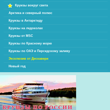
Круизы вокруг света
Арктика и северный полюс
Круизы в Антарктиду
Круизы на ледоколах
Круизы от MSC
Круизы по Красному морю
Круизы по ОАЭ и Персидскому заливу
Эксклюзив от Дискавери
Новый год