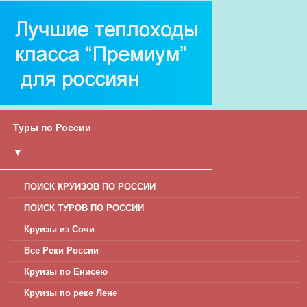
Туры по России
▼
ПОИСК КРУИЗОВ ПО РОССИИ
ПОИСК ТУРОВ ПО РОССИИ
Круизы из Сочи
Все Реки России
Круизы по Енисею
Круизы по реке Лене