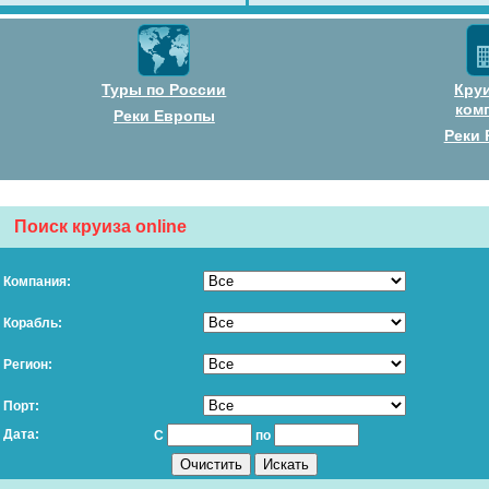
Туры по России
Кру
ком
Реки Европы
Реки 
Поиск круиза online
Компания:
Корабль:
Регион:
Порт:
Дата:
С
по