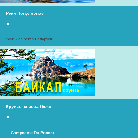
Реки Популярное
▼
Круизы по рекам Беларуси
Круизы класса Люкс
▼
Compagnie Du Ponant