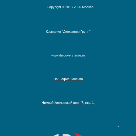
Copyright © 2013-2026 Москва
Компания "Дискавери Групп"
www.discovercruise.ru
Наш офис: Москва
Австралия, Азия, Новая Зеландия
Нижний Кисловский пер., 7, стр. 1,
Адриатическое море
Аляска
Антарктика
Круизы на Северный Полюс