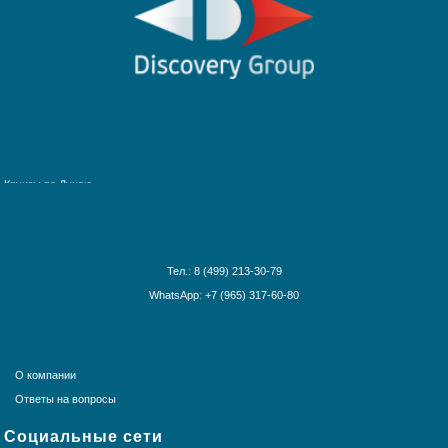
Африка и Индийский океан
Багамские острова
Ближний Восток
Гавайские острова
Круизы по рекам Европы
Галапагосские острова
Круизы по рекам России
Дальний Восток
Круизы по Енисею
Круизы по Европе
Круизы по Дунаю
Канарские острова
Круизы по Рейну
Карибские острова
Круизы по Волге
Красное море
Круизы по Китаю
Круизы вокруг света
Тел.: 8 (499) 213-30-79
Круизы вокруг Европы
WhatsApp: +7 (965) 317-60-80
Круизы из Санкт-Петербурга
Норвежские фьорды
Панамский канал
Средиземное море
О компании
США и Канада
Ответы на вопросы
Тихоокеанские круизы
Социальные сети
Трансатлантика