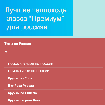
Туры по России
▼
ПОИСК КРУИЗОВ ПО РОССИИ
ПОИСК ТУРОВ ПО РОССИИ
Круизы из Сочи
Все Реки России
Круизы по Енисею
Круизы по реке Лене