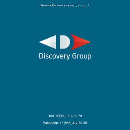
Нижний Кисловский пер., 7, стр. 1,
Адриатическое море
Аляска
Антарктика
Круизы на Северный Полюс
Африка и Индийский океан
Багамские острова
Ближний Восток
Гавайские острова
Круизы по рекам Европы
Галапагосские острова
Круизы по рекам России
Дальний Восток
Круизы по Енисею
Круизы по Европе
Круизы по Дунаю
Канарские острова
Круизы по Рейну
Карибские острова
Круизы по Волге
Красное море
Круизы по Китаю
Круизы вокруг света
Круизы вокруг Европы
Тел.: 8 (499) 213-30-79
Круизы из Санкт-Петербурга
WhatsApp: +7 (965) 317-60-80
Норвежские фьорды