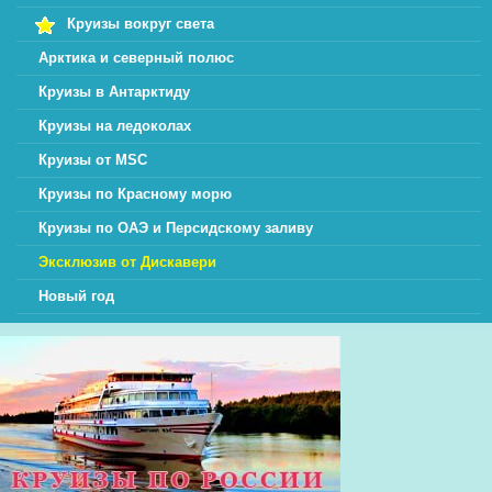
Круизы вокруг света
Арктика и северный полюс
Круизы в Антарктиду
Круизы на ледоколах
Круизы от MSC
Круизы по Красному морю
Круизы по ОАЭ и Персидскому заливу
Эксклюзив от Дискавери
Новый год