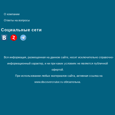
Панамский канал
Средиземное море
О компании
США и Канада
Ответы на вопросы
Тихоокеанские круизы
Трансатлантика
Социальные сети
Французская Полинезия
Юго-Восточная Азия
Южная Америка
Вся информация, размещенная на данном сайте, носит исключительно справочно-
информационный характер, и ни при каких условиях не является публичной
офертой.
При использовании любых материалов сайта, активная ссылка на
www.discovercruise.ru обязательна.