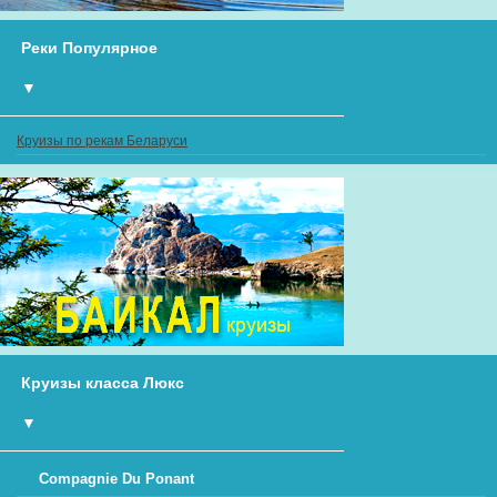
Реки Популярное
▼
Круизы по рекам Беларуси
Круизы класса Люкс
▼
Compagnie Du Ponant