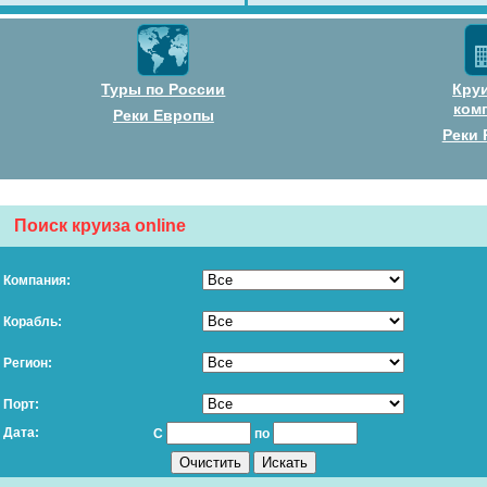
Туры по России
Кру
ком
Реки Европы
Реки 
Поиск круиза online
Компания:
Корабль:
Регион:
Порт:
Дата:
С
по