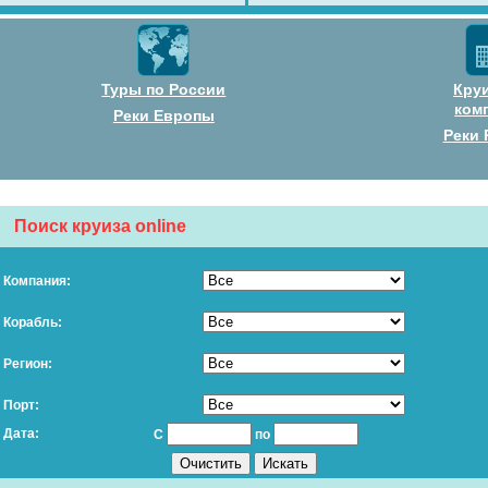
Туры по России
Кру
ком
Реки Европы
Реки 
Поиск круиза online
Компания:
Корабль:
Регион:
Порт:
Дата:
С
по