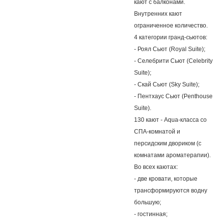
кают с балконами.
Внутренних кают
ограниченное количество.
4 категории гранд-сьютов:
- Роял Сьют (Royal Suite);
- Селебрити Сьют (Celebrity
Suite);
- Скай Сьют (Sky Suite);
- Пентхаус Сьют (Penthouse
Suite).
130 кают - Aqua-класса со
СПА-комнатой и
персидским двориком (с
комнатами ароматерапии).
Во всех каютах:
- две кровати, которые
трансформируются водну
большую;
- гостинная;