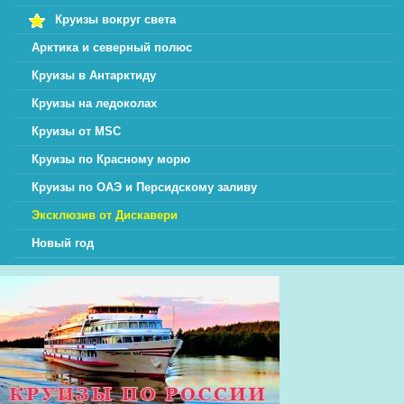
Круизы вокруг света
Арктика и северный полюс
Круизы в Антарктиду
Круизы на ледоколах
Круизы от MSC
Круизы по Красному морю
Круизы по ОАЭ и Персидскому заливу
Эксклюзив от Дискавери
Новый год