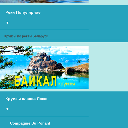
Реки Популярное
▼
Круизы по рекам Беларуси
Круизы класса Люкс
▼
Compagnie Du Ponant