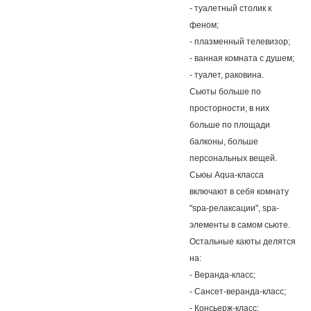
- туалетный столик к
феном;
- плазменный телевизор;
- ванная комната с душем;
- туалет, раковина.
Сьюты больше по
просторности, в них
больше по площади
балконы, больше
персональных вещей.
Сьюы Aqua-класса
включают в себя комнату
"spa-релаксации", spa-
элементы в самом сьюте.
Остальные каюты делятся
на:
- Веранда-класс;
- Сансет-веранда-класс;
- Консьерж-класс;