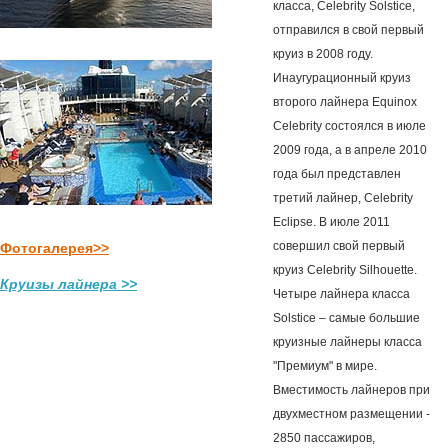
класса, Celebrity Solstice,
отправился в свой первый
круиз в 2008 году.
Инаугурационный круиз
второго лайнера Equinox
Celebrity состоялся в июле
2009 года, а в апреле 2010
года был представлен
третий лайнер, Celebrity
Eclipse. В июле 2011
совершил свой первый
Фотогалерея>>
круиз Celebrity Silhouette.
Круизы лайнера >>
Четыре лайнера класса
Solstice – самые большие
круизные лайнеры класса
"Премиум" в мире.
Вместимость лайнеров при
двухместном размещении -
2850 пассажиров,