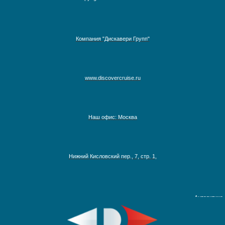
Компания "Дискавери Групп"
www.discovercruise.ru
Наш офис: Москва
Австралия, Азия, Новая Зеландия
Нижний Кисловский пер., 7, стр. 1,
Адриатическое море
Аляска
Антарктика
Круизы на Северный Полюс
Африка и Индийский океан