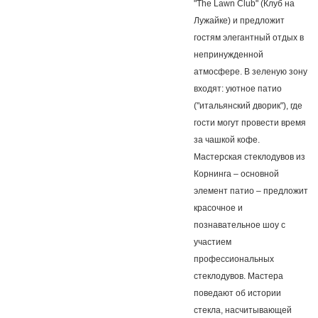
"The Lawn Club" (Клуб на
Лужайке) и предложит
гостям элегантный отдых в
непринужденной
атмосфере. В зеленую зону
входят: уютное патио
("итальянский дворик"), где
гости могут провести время
за чашкой кофе.
Мастерская стеклодувов из
Корнинга – основной
элемент патио – предложит
красочное и
познавательное шоу с
участием
профессиональных
стеклодувов. Мастера
поведают об истории
стекла, насчитывающей