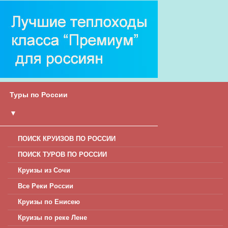
Туры по России
▼
ПОИСК КРУИЗОВ ПО РОССИИ
ПОИСК ТУРОВ ПО РОССИИ
Круизы из Сочи
Все Реки России
Круизы по Енисею
Круизы по реке Лене