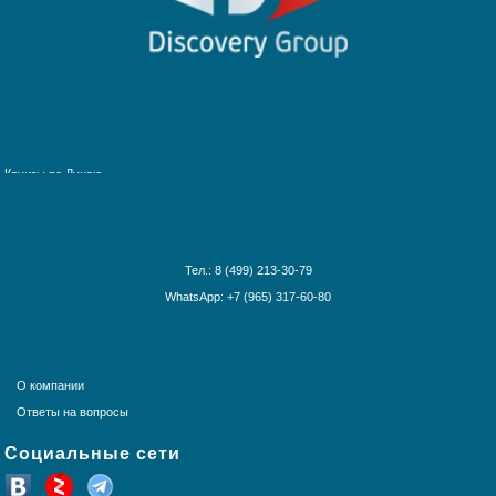
Багамские острова
Ближний Восток
Гавайские острова
Круизы по рекам Европы
Галапагосские острова
Круизы по рекам России
Дальний Восток
Круизы по Енисею
Круизы по Европе
Круизы по Дунаю
Канарские острова
Круизы по Рейну
Карибские острова
Круизы по Волге
Красное море
Круизы по Китаю
Круизы вокруг света
Тел.: 8 (499) 213-30-79
Круизы вокруг Европы
WhatsApp: +7 (965) 317-60-80
Круизы из Санкт-Петербурга
Норвежские фьорды
Панамский канал
Средиземное море
О компании
США и Канада
Ответы на вопросы
Тихоокеанские круизы
Социальные сети
Трансатлантика
Французская Полинезия