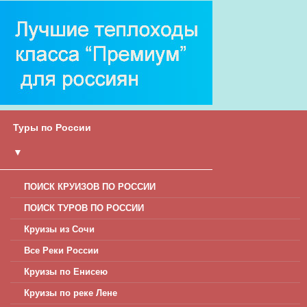
Туры по России
▼
ПОИСК КРУИЗОВ ПО РОССИИ
ПОИСК ТУРОВ ПО РОССИИ
Круизы из Сочи
Все Реки России
Круизы по Енисею
Круизы по реке Лене