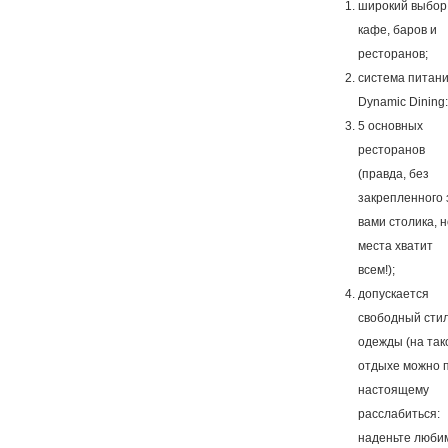
широкий выбор
кафе, баров и
ресторанов;
система питан
Dynamic Dining:
5 основных
ресторанов
(правда, без
закрепленного 
вами столика, н
места хватит
всем!);
допускается
свободный сти
одежды (на так
отдыхе можно 
настоящему
расслабиться:
наденьте люби