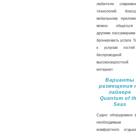
любители совреме
технологий: благо
мобильному прилож
можно общатьс
другими пассажирами
бронировать услуги. Т
к услугам госте
беспроводной
высокоскоростной
интернет.
Варианты
размещения 
лайнере
Quantum of t
Seas
Судно оборудовано 
необходимым 
комфортного отды