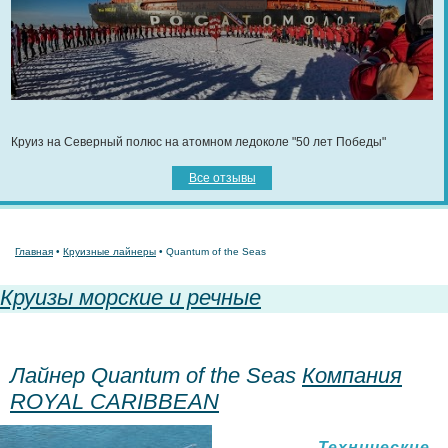
Круиз на Северный полюс на атомном ледоколе "50 лет Победы"
Все отзывы
Главная
•
Круизные лайнеры
• Quantum of the Seas
Круизы морские и речные
Лайнер Quantum of the Seas
Компания
ROYAL CARIBBEAN
Технические