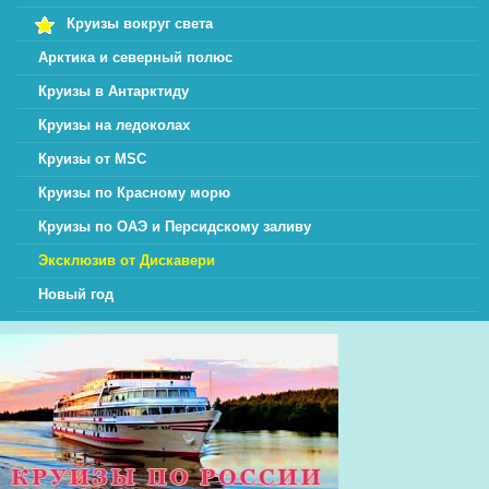
Круизы вокруг света
Арктика и северный полюс
Круизы в Антарктиду
Круизы на ледоколах
Круизы от MSC
Круизы по Красному морю
Круизы по ОАЭ и Персидскому заливу
Эксклюзив от Дискавери
Новый год