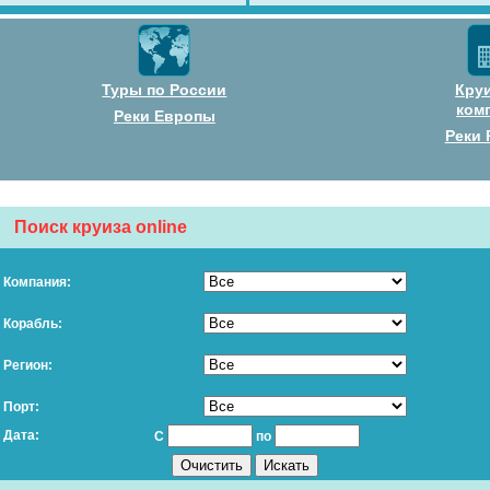
Туры по России
Кру
ком
Реки Европы
Реки 
Поиск круиза online
Компания:
Корабль:
Регион:
Порт:
Дата:
С
по