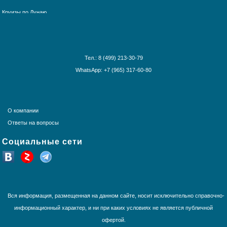
Круизы по Дунаю
Канарские острова
Круизы по Рейну
Карибские острова
Круизы по Волге
Красное море
Круизы по Китаю
Круизы вокруг света
Круизы вокруг Европы
Тел.: 8 (499) 213-30-79
Круизы из Санкт-Петербурга
WhatsApp: +7 (965) 317-60-80
Норвежские фьорды
Панамский канал
Средиземное море
О компании
США и Канада
Ответы на вопросы
Тихоокеанские круизы
Социальные сети
Трансатлантика
Французская Полинезия
Юго-Восточная Азия
Южная Америка
Вся информация, размещенная на данном сайте, носит исключительно справочно-
информационный характер, и ни при каких условиях не является публичной
офертой.