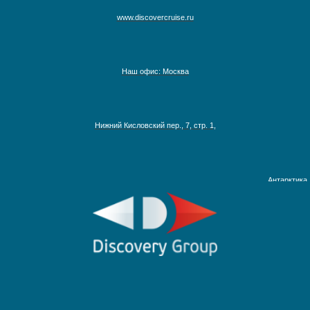
www.discovercruise.ru
Наш офис: Москва
Австралия, Азия, Новая Зеландия
Нижний Кисловский пер., 7, стр. 1,
Адриатическое море
Аляска
Антарктика
Круизы на Северный Полюс
Африка и Индийский океан
Багамские острова
Ближний Восток
Гавайские острова
Круизы по рекам Европы
Галапагосские острова
Круизы по рекам России
Дальний Восток
Круизы по Енисею
Круизы по Европе