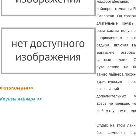
комфортабельных
лайнеров компании R
Caribbean. Он совер
длительные круиз
всем самым популя
направлениям элит
отдыха, включая Га
Багамские остров
частные пляжи. С
путешествие на б
такого лайнера похож
туристическую поез
Фотогалерея>>
развлечений
дополнительных у
Круизы лайнера >>
здесь не меньше, ч
любом крупном городе
Отдых на этом лайн
без сомнения, оц