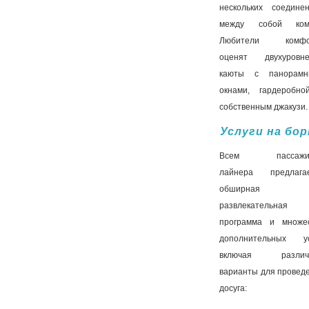
нескольких соедине
между собой комн
Любители комфо
оценят двухуровн
каюты с панорамн
окнами, гардеробн
собственным джакузи.
Услуги на бо
Всем пассажи
лайнера предлага
обширная
развлекательная
программа и множе
дополнительных ус
включая различ
варианты для провед
досуга: