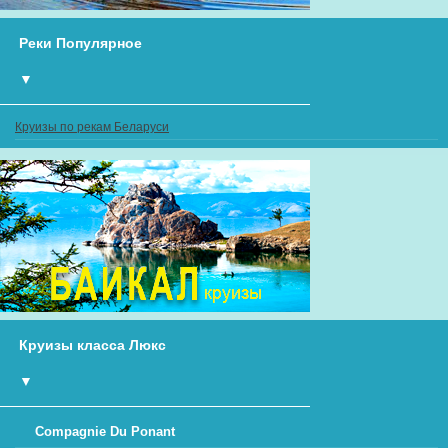
Реки Популярное
▼
Круизы по рекам Беларуси
Круизы класса Люкс
▼
Compagnie Du Ponant