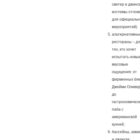
свитер и джинс
костюмы отлож
для официаль
мероприятий).
альтернативны
рестораны – д
тех, кто хочет
испытать новы
вкусовые
ощущения: от
фирменных бл
Джейми Оливе
до
гастрономическ
паба с
американской
кухней;
бассейны, аква
и джакузи;